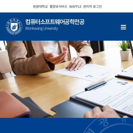
콘
원광대학교
웹정보서비스
WAFFLE
관리자 로그인
텐
츠
컴퓨터소프트웨어공학전공
로
Wonkwang University
건
너
뛰
기