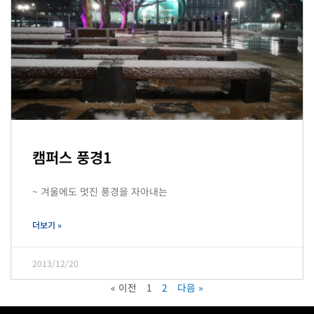
캠퍼스 풍경1
~ 겨울에도 멋진 풍경을 자아내는
더보기 »
2013/12/20
« 이전
1
2
다음 »