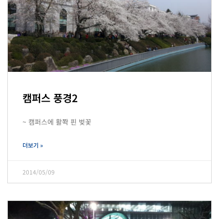
캠퍼스 풍경2
~ 캠퍼스에 활쫙 핀 벚꽃
더보기 »
2014/05/09