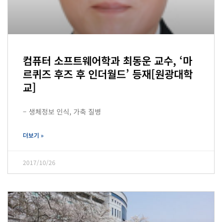
컴퓨터 소프트웨어학과 최동운 교수, ‘마
르퀴즈 후즈 후 인더월드’ 등재[원광대학
교]
– 생체정보 인식, 가축 질병
더보기 »
2017/10/26