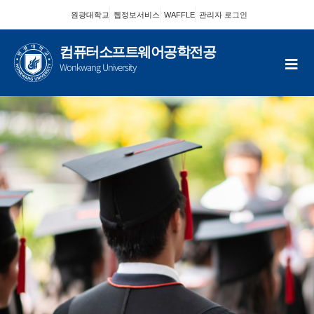
콘
원광대학교
웹정보서비스
WAFFLE
관리자 로그인
텐
츠
컴퓨터소프트웨어공학전공
로
Wonkwang University
건
너
뛰
기