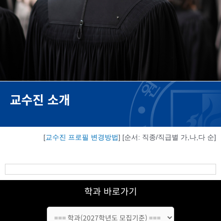
교수진 소개
[
교수진 프로필 변경방법
] [순서: 직종/직급별 가,나,다 순]
학과 바로가기